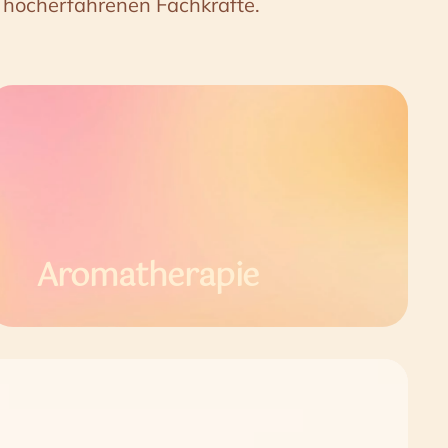
d hocherfahrenen Fachkräfte.
Aromatherapie